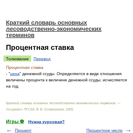
Краткий словарь основных
лесоводственно-экономических
терминов
Процентная ставка
Толкование
Перевод
Процентная ставка
- "
цена
" денежной ссуды. Определяется в виде отношения
величины процента к величине денежной ссуды; исчисляется
на год.
Краткий словарь основных лесоводственно-экономических терминов. —
Уссурийск: ПГСХА
.
В. В. Острошенко
.
2005
.
Игры ⚽
Нужна курсовая?
Процент
Процентное число